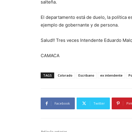
salteña.
El departamento está de duelo, la política e
ejemplo de gobernante y de persona.
Salud!! Tres veces Intendente Eduardo Malq
CAMACA
TAGS
Colorado
Escribano
ex intendente
Po
Facebook
Twitter
Pin