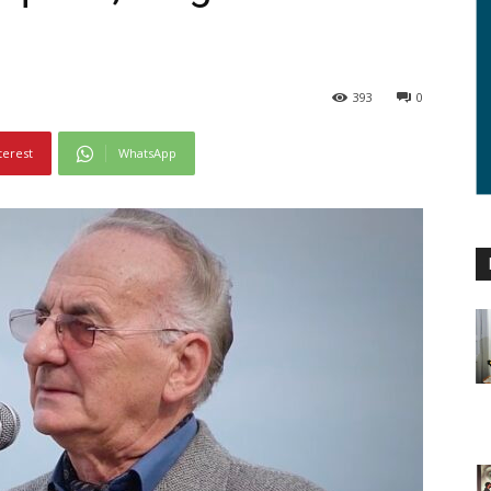
393
0
terest
WhatsApp