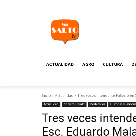
ACTUALIDAD
AGRO
CULTURA
D
Inicio
Actualidad
Tres veces intendente Falleció en 
Actualidad
Camaca Herald
Destacados
Historias y Person
Tres veces intende
Esc. Eduardo Mal