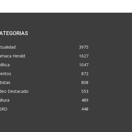
ATEGORIAS
tualidad
3975
amaca Herald
1627
lítica
1047
ventos
872
tistas
808
ideo Destacado
553
ltura
489
GRO
448