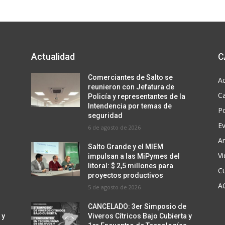
Actualidad
C
Comerciantes de Salto se
Ac
reunieron con Jefatura de
C
Policía y representantes de la
Intendencia por temas de
Po
seguridad
E
6 de agosto de 2026
Ar
Salto Grande y el MIEM
V
impulsan a las MiPymes del
litoral: $ 2,5 millones para
Cu
proyectos productivos
A
5 de agosto de 2026
CANCELADO: 3er Simposio de
 y
Viveros Cítricos Bajo Cubierta y