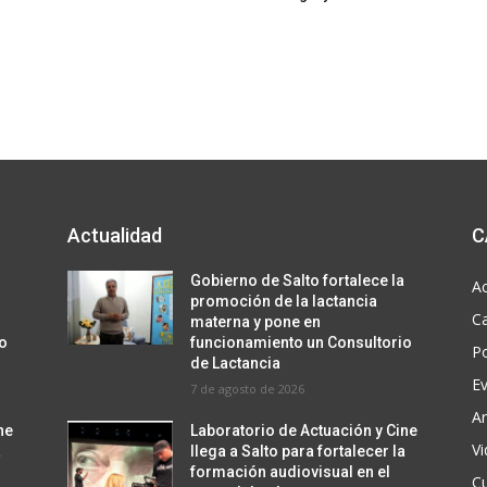
Actualidad
C
a
Gobierno de Salto fortalece la
Ac
promoción de la lactancia
C
materna y pone en
io
funcionamiento un Consultorio
Po
de Lactancia
E
7 de agosto de 2026
Ar
ne
Laboratorio de Actuación y Cine
V
a
llega a Salto para fortalecer la
formación audiovisual en el
Cu