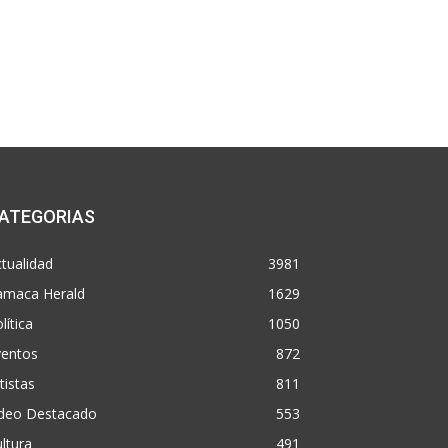
ATEGORIAS
tualidad
3981
amaca Herald
1629
lítica
1050
ventos
872
tistas
811
ideo Destacado
553
ltura
491