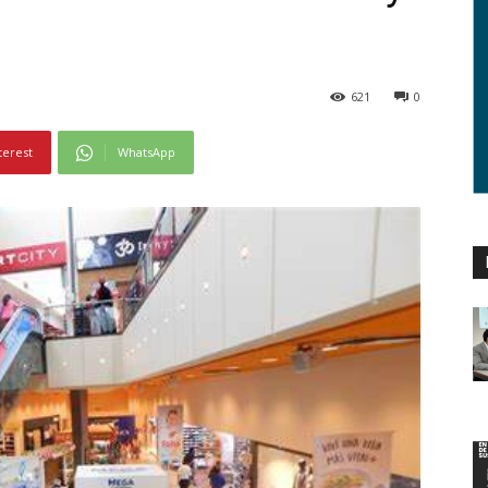
621
0
terest
WhatsApp