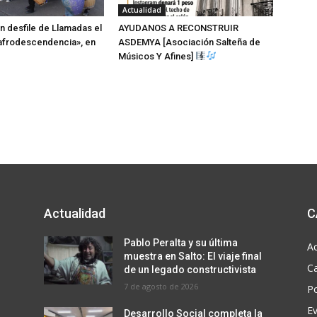
Actualidad
n desfile de Llamadas el
AYUDANOS A RECONSTRUIR
afrodescendencia», en
ASDEMYA [Asociación Salteña de
Músicos Y Afines]
Actualidad
C
Pablo Peralta y su última
Ac
muestra en Salto: El viaje final
C
de un legado constructivista
7 de agosto de 2026
Po
E
Desarrollo Social completa la