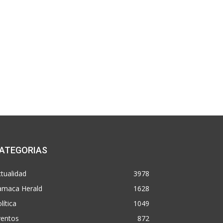
ATEGORIAS
tualidad
3978
amaca Herald
1628
lítica
1049
ventos
872