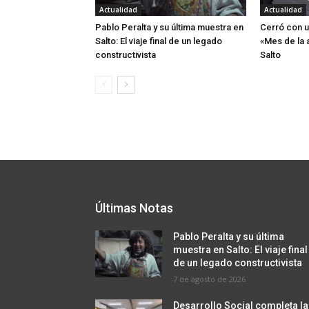
Actualidad
Actualidad
Pablo Peralta y su última muestra en
Cerró con u
Salto: El viaje final de un legado
«Mes de la 
constructivista
Salto
Últimas Notas
Pablo Peralta y su última
muestra en Salto: El viaje final
de un legado constructivista
7 de agosto de 2026
Desarrollo Social completa la