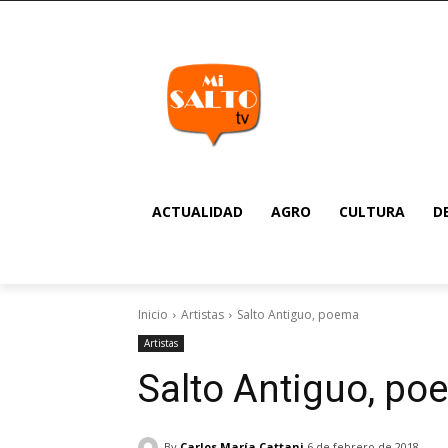
ACTUALIDAD
AGRO
CULTURA
D
Inicio
Artistas
Salto Antiguo, poema
Artistas
Salto Antiguo, p
By
Carlos María Cattani
6 de febrero de 2018