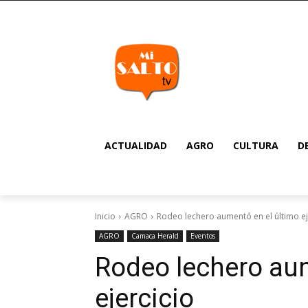
ACTUALIDAD
AGRO
CULTURA
D
Inicio
AGRO
Rodeo lechero aumentó en el último ej
AGRO
Camaca Herald
Eventos
Rodeo lechero aum
ejercicio