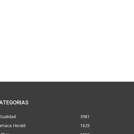
ATEGORIAS
tualidad
3981
amaca Herald
1629