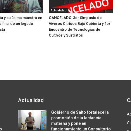
Actualidad
ta y su última muestra en
CANCELADO: 3er Simposio de
je final de un legado
Viveros Cítricos Bajo Cubierta y 1er
sta
Encuentro de Tecnologías de
Cultivos y Sustratos
Actualidad
C
a
Gobierno de Salto fortalece la
Ac
promoción de la lactancia
C
materna y pone en
io
funcionamiento un Consultorio