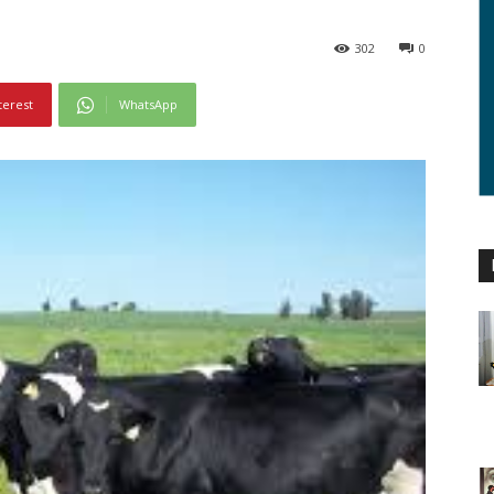
302
0
terest
WhatsApp