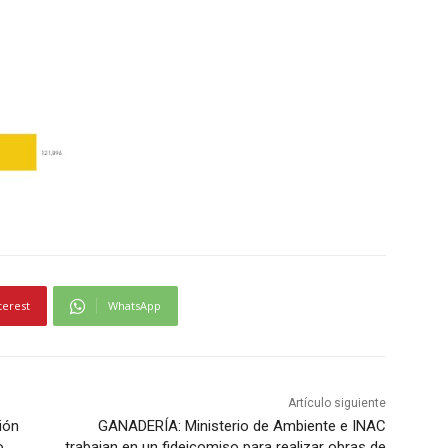
terest
WhatsApp
Artículo siguiente
ión
GANADERÍA: Ministerio de Ambiente e INAC
o
trabajan en un fideicomiso para realizar obras de