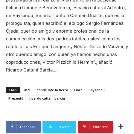
Italiana Unione e Benevolenza, espacio cultural Arteatro,
de Paysandú, Se hizo “junto a Carmen Duarte, que es la
prologuista, quien escribió el epílogo Sergio Fernández
Ojeda, querido amigo y enorme profesional de la
comunicación, mis dos ‘padres intelectuales’ como los
rotulo a Luis Enrique Langone y Néstor Gerardo Vanzini, y
otro querido amigo, con quien ya hemos hecho unas
coproducciones, Víctor Pizzichilo Hermín”., añadió,
Ricardo Cattani Barcia….
TAGS
2021
donde late la tierra
Libro
Paysandú
Presentó
ricardo cattani barcia
Facebook
Twitter
Pinterest