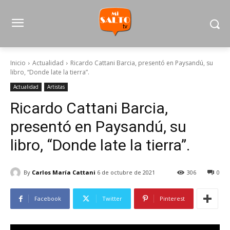
Inicio
Actualidad
Ricardo Cattani Barcia, presentó en Paysandú, su
libro, “Donde late la tierra”.
Actualidad
Artistas
Ricardo Cattani Barcia,
presentó en Paysandú, su
libro, “Donde late la tierra”.
By
Carlos María Cattani
6 de octubre de 2021
306
0
Facebook
Twitter
Pinterest