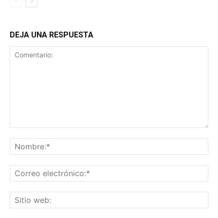
DEJA UNA RESPUESTA
Comentario:
No
Co
ele
Sit
we