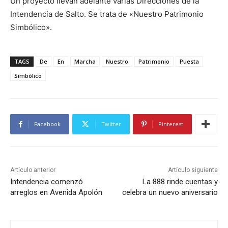
Un proyecto llevan adelante varias Direcciones de la
Intendencia de Salto. Se trata de «Nuestro Patrimonio
Simbólico».
TAGS
De
En
Marcha
Nuestro
Patrimonio
Puesta
Simbólico
Facebook
Twitter
Pinterest
Artículo anterior
Artículo siguiente
Intendencia comenzó
La 888 rinde cuentas y
arreglos en Avenida Apolón
celebra un nuevo aniversario