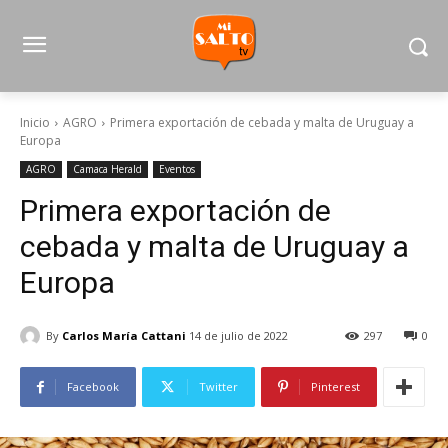
Inicio
AGRO
Primera exportación de cebada y malta de Uruguay a
Europa
AGRO
Camaca Herald
Eventos
Primera exportación de
cebada y malta de Uruguay a
Europa
By
Carlos María Cattani
14 de julio de 2022
297
0
Facebook
Twitter
Pinterest