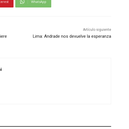
terest
WhatsApp
Artículo siguiente
iere
Lima: Andrade nos devuelve la esperanza
i