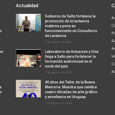
Actualidad
C
a
Gobierno de Salto fortalece la
Ac
promoción de la lactancia
C
materna y pone en
io
funcionamiento un Consultorio
Po
de Lactancia
E
7 de agosto de 2026
Ar
ne
Laboratorio de Actuación y Cine
V
a
llega a Salto para fortalecer la
formación audiovisual en el
Cu
norte del país
A
7 de agosto de 2026
40 años del Taller de la Buena
a
Memoria: Muestra que celebra
co
cuatro décadas de arte gráfico
y enseñanza en Uruguay
7 de agosto de 2026