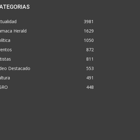
ATEGORIAS
tualidad
3981
amaca Herald
1629
lítica
1050
ventos
872
tistas
811
ideo Destacado
553
ltura
491
GRO
448