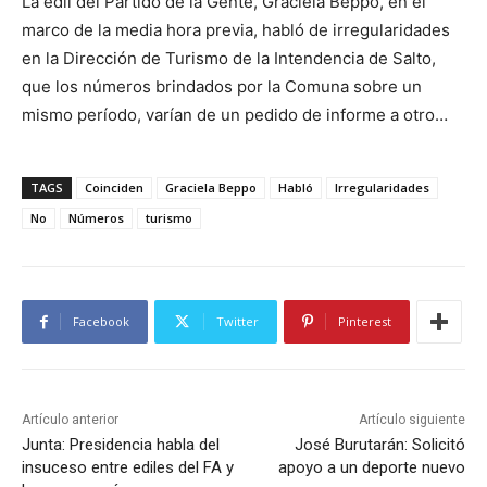
La edil del Partido de la Gente, Graciela Beppo, en el
marco de la media hora previa, habló de irregularidades
en la Dirección de Turismo de la Intendencia de Salto,
que los números brindados por la Comuna sobre un
mismo período, varían de un pedido de informe a otro…
TAGS
Coinciden
Graciela Beppo
Habló
Irregularidades
No
Números
turismo
Facebook
Twitter
Pinterest
Artículo anterior
Artículo siguiente
Junta: Presidencia habla del
José Burutarán: Solicitó
insuceso entre ediles del FA y
apoyo a un deporte nuevo