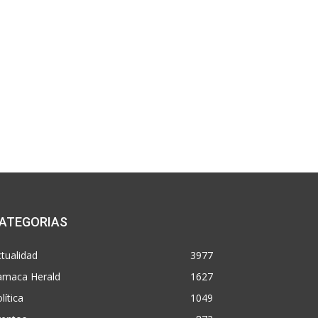
ATEGORIAS
tualidad
3977
amaca Herald
1627
lítica
1049