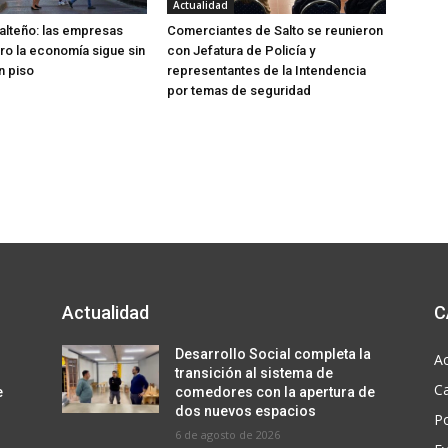
Actualidad
lteño: las empresas
Comerciantes de Salto se reunieron
ero la economía sigue sin
con Jefatura de Policía y
n piso
representantes de la Intendencia
por temas de seguridad
Actualidad
C
Desarrollo Social completa la
Ac
transición al sistema de
C
e
comedores con la apertura de
dos nuevos espacios
Po
6 de agosto de 2026