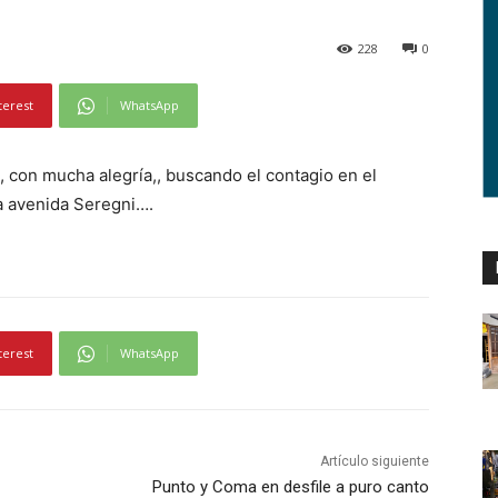
228
0
terest
WhatsApp
, con mucha alegría,, buscando el contagio en el
a avenida Seregni….
terest
WhatsApp
Artículo siguiente
Punto y Coma en desfile a puro canto