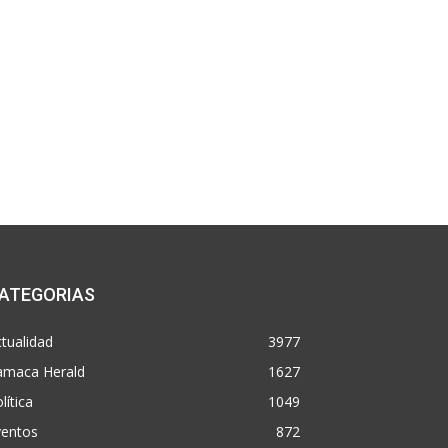
ATEGORIAS
tualidad
3977
amaca Herald
1627
lítica
1049
ventos
872