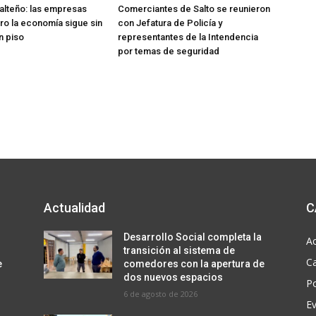
lteño: las empresas
Comerciantes de Salto se reunieron
ero la economía sigue sin
con Jefatura de Policía y
n piso
representantes de la Intendencia
por temas de seguridad
Actualidad
C
Desarrollo Social completa la
Ac
transición al sistema de
C
e
comedores con la apertura de
dos nuevos espacios
Po
6 de agosto de 2026
E