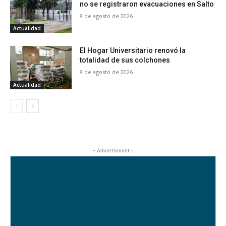
no se registraron evacuaciones en Salto
8 de agosto de 2026
Actualidad
El Hogar Universitario renovó la
totalidad de sus colchones
8 de agosto de 2026
Actualidad
- Advertisment -