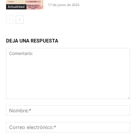
17 de junio de 2026
Actualidad
DEJA UNA RESPUESTA
Comentario:
No
Co
ele