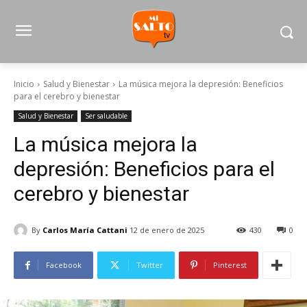
Inicio
Salud y Bienestar
La música mejora la depresión: Beneficios
para el cerebro y bienestar
Salud y Bienestar
Ser saludable
La música mejora la
depresión: Beneficios para el
cerebro y bienestar
By
Carlos María Cattani
12 de enero de 2025
430
0
Facebook
Twitter
Pinterest