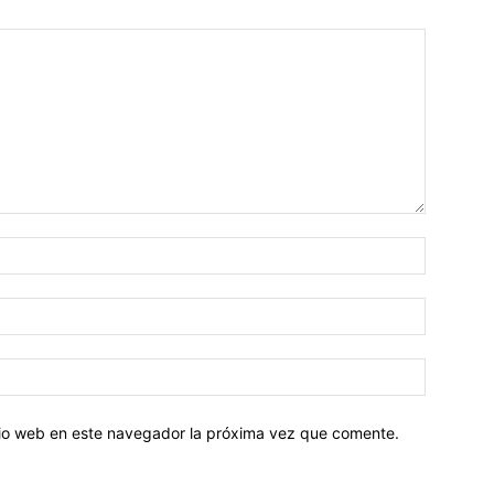
Nombre:
Correo
electróni
Sitio
web:
itio web en este navegador la próxima vez que comente.