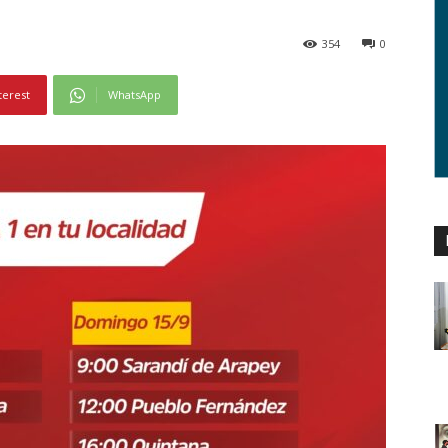
354
0
terest
WhatsApp