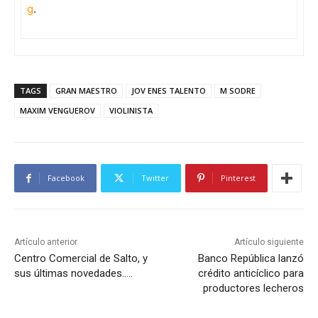
g
.
TAGS
GRAN MAESTRO
JOV ENES TALENTO
M SODRE
MAXIM VENGUEROV
VIOLINISTA
Facebook
Twitter
Pinterest
Artículo anterior
Artículo siguiente
Centro Comercial de Salto, y
Banco República lanzó
sus últimas novedades…..
crédito anticíclico para
productores lecheros