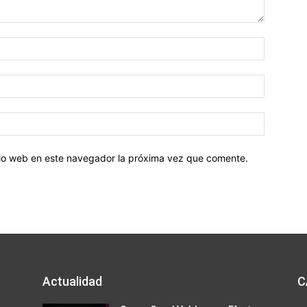
Nombre:
Correo
electróni
Sitio
web:
itio web en este navegador la próxima vez que comente.
Actualidad
C