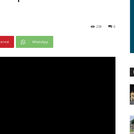
259
0
terest
WhatsApp