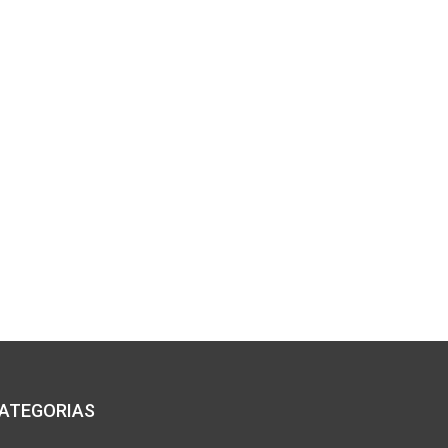
*
co:*
ATEGORIAS