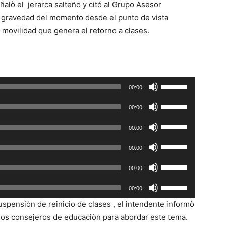
alò el jerarca salteño y citó al Grupo Asesor
a gravedad del momento desde el punto de vista
 movilidad que genera el retorno a clases.
U
00:00
t
U
00:00
i
t
l
U
00:00
i
i
t
l
U
z
00:00
i
i
t
a
l
U
z
00:00
i
l
i
t
a
l
U
a
z
00:00
i
l
i
t
s
a
l
spensiòn de reinicio de clases , el intendente informò
a
z
i
t
l
i
los consejeros de educaciòn para abordar este tema.
s
a
l