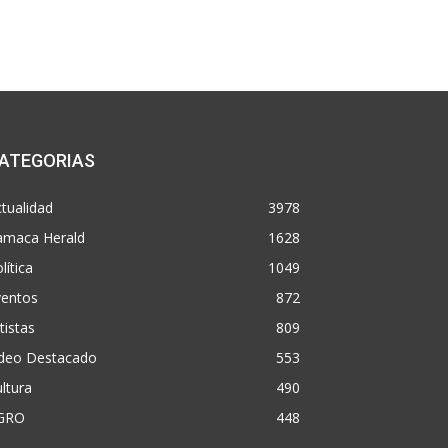
ATEGORIAS
tualidad
3978
amaca Herald
1628
lítica
1049
ventos
872
tistas
809
ideo Destacado
553
ltura
490
GRO
448