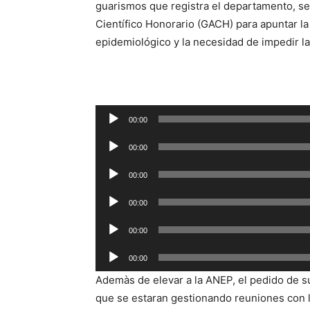
guarismos que registra el departamento, señ
Científico Honorario (GACH) para apuntar l
epidemiológico y la necesidad de impedir la
R
00:00
e
R
p
00:00
e
r
R
p
00:00
o
e
r
R
d
p
00:00
o
e
u
r
R
d
p
00:00
c
o
e
u
r
R
t
d
p
00:00
c
o
e
o
u
r
Ademàs de elevar a la ANEP, el pedido de su
t
d
p
r
c
o
que se estaran gestionando reuniones con 
o
u
r