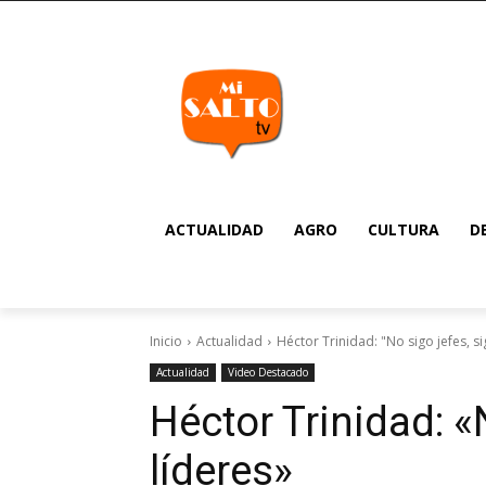
ACTUALIDAD
AGRO
CULTURA
D
Inicio
Actualidad
Héctor Trinidad: "No sigo jefes, si
Actualidad
Video Destacado
Héctor Trinidad: «
líderes»