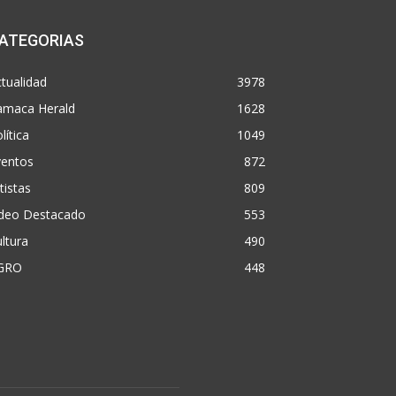
ATEGORIAS
tualidad
3978
amaca Herald
1628
lítica
1049
ventos
872
tistas
809
ideo Destacado
553
ltura
490
GRO
448