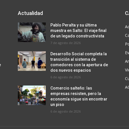
Actualidad
C
Pablo Peralta y su última
Ac
muestra en Salto: El viaje final
C
de un legado constructivista
7 de agosto de 2026
Po
E
Desarrollo Social completa la
transición al sistema de
Ar
e
comedores con la apertura de
V
dos nuevos espacios
6 de agosto de 2026
Cu
A
Comercio salteño: las
empresas resisten, pero la
r
economía sigue sin encontrar
un piso
6 de agosto de 2026