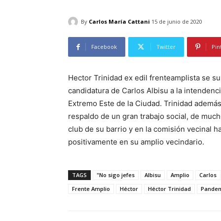
By
Carlos María Cattani
15 de junio de 2020
Facebook
Twitter
Pin
Hector Trinidad ex edil frenteamplista se su
candidatura de Carlos Albisu a la intendenci
Extremo Este de la Ciudad. Trinidad además d
respaldo de un gran trabajo social, de much
club de su barrio y en la comisión vecinal h
positivamente en su amplio vecindario.
TAGS
"No sigo jefes
Albisu
Amplio
Carlos
Frente Amplio
Héctor
Héctor Trinidad
Pande