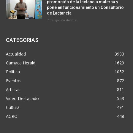
promoción de la lactancia materna y
pone en funcionamiento un Consultorio
de Lactancia
7 de agosto de 2026
CATEGORIAS
Actualidad
3983
Camaca Herald
1629
Política
1052
Eventos
872
Artistas
811
Video Destacado
553
Cultura
491
AGRO
448