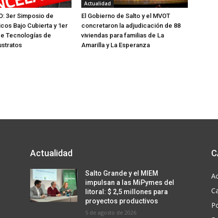
Actualidad
 3er Simposio de
El Gobierno de Salto y el MVOT
icos Bajo Cubierta y 1er
concretaron la adjudicación de 88
de Tecnologías de
viviendas para familias de La
ustratos
Amarilla y La Esperanza
Actualidad
C
Salto Grande y el MIEM
Ac
impulsan a las MiPymes del
C
litoral: $ 2,5 millones para
proyectos productivos
Po
5 de agosto de 2026