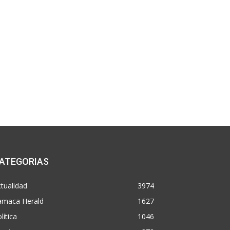
ATEGORIAS
tualidad
3974
amaca Herald
1627
lítica
1046