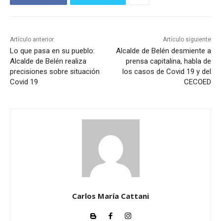
o
r
d
Artículo anterior
Artículo siguiente
e
Lo que pasa en su pueblo:
Alcalde de Belén desmiente a
a
Alcalde de Belén realiza
prensa capitalina, habla de
precisiones sobre situación
los casos de Covid 19 y del
u
Covid 19
CECOED
d
i
o
Carlos María Cattani