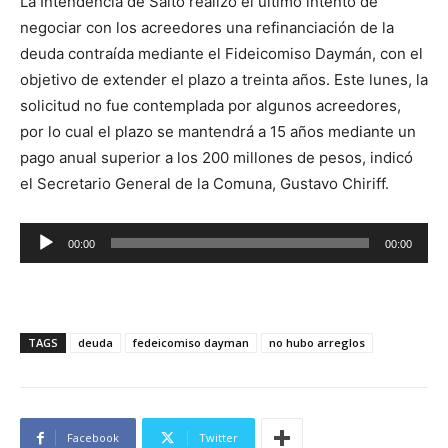
La Intendencia de Salto realizó el último intento de
negociar con los acreedores una refinanciación de la
deuda contraída mediante el Fideicomiso Daymán, con el
objetivo de extender el plazo a treinta años. Este lunes, la
solicitud no fue contemplada por algunos acreedores,
por lo cual el plazo se mantendrá a 15 años mediante un
pago anual superior a los 200 millones de pesos, indicó
el Secretario General de la Comuna, Gustavo Chiriff.
R
00:00
00:00
e
p
r
o
TAGS
deuda
fedeicomiso dayman
no hubo arreglos
d
u
c
Facebook
Twitter
t