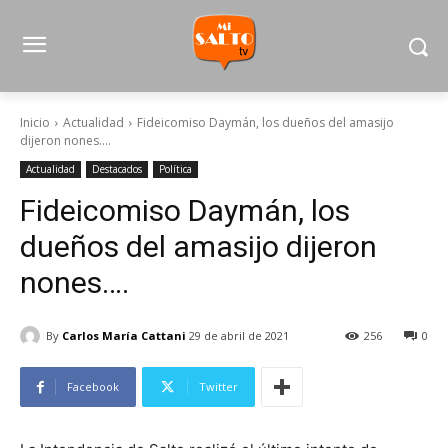
Inicio
Actualidad
Fideicomiso Daymán, los dueños del amasijo
dijeron nones....
Actualidad
Destacados
Política
Fideicomiso Daymán, los
dueños del amasijo dijeron
nones….
By
Carlos María Cattani
29 de abril de 2021
256
0
Facebook
Twitter