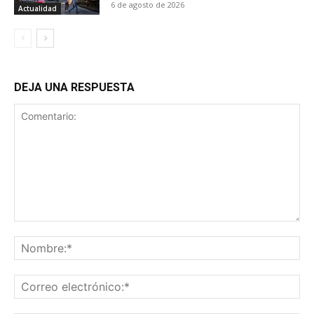
6 de agosto de 2026
Actualidad
DEJA UNA RESPUESTA
Comentario:
No
Co
ele