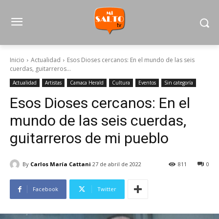
Inicio
Actualidad
Esos Dioses cercanos: En el mundo de las seis
cuerdas, guitarreros...
Actualidad
Artistas
Camaca Herald
Cultura
Eventos
Sin categoría
Esos Dioses cercanos: En el
mundo de las seis cuerdas,
guitarreros de mi pueblo
By
Carlos María Cattani
27 de abril de 2022
811
0
Facebook
Twitter