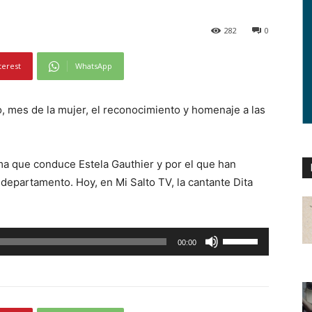
282
0
terest
WhatsApp
, mes de la mujer, el reconocimiento y homenaje a las
ma que conduce Estela Gauthier y por el que han
epartamento. Hoy, en Mi Salto TV, la cantante Dita
U
00:00
t
i
l
i