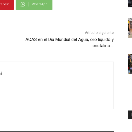
terest
WhatsApp
z
a
l
a
Artículo siguiente
s
ACAS en el Día Mundial del Agua, oro líquido y
t
cristalino….
e
c
l
i
a
s
d
e
f
l
e
c