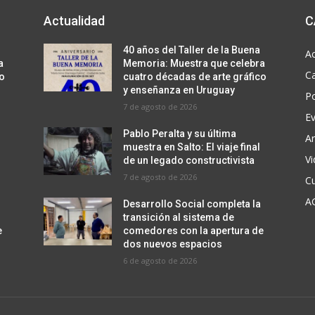
a
Actualidad
C
a
u
40 años del Taller de la Buena
Ac
m
a
Memoria: Muestra que celebra
C
co
cuatro décadas de arte gráfico
e
y enseñanza en Uruguay
Po
n
7 de agosto de 2026
t
E
a
Pablo Peralta y su última
Ar
muestra en Salto: El viaje final
r
V
de un legado constructivista
o
7 de agosto de 2026
Cu
d
A
Desarrollo Social completa la
i
transición al sistema de
s
e
comedores con la apertura de
m
dos nuevos espacios
6 de agosto de 2026
i
n
u