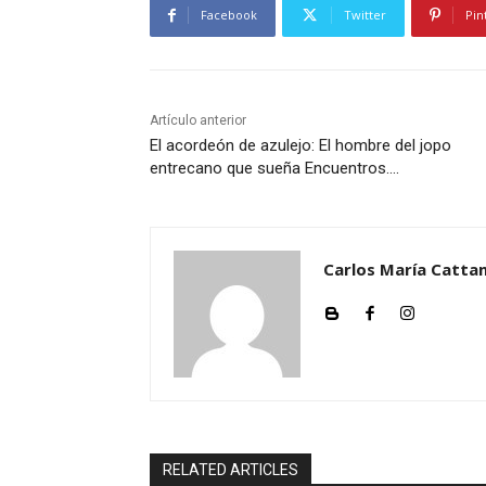
Facebook
Twitter
Pin
d
u
c
t
Artículo anterior
o
El acordeón de azulejo: El hombre del jopo
r
entrecano que sueña Encuentros….
d
e
a
Carlos María Cattan
u
d
i
o
RELATED ARTICLES