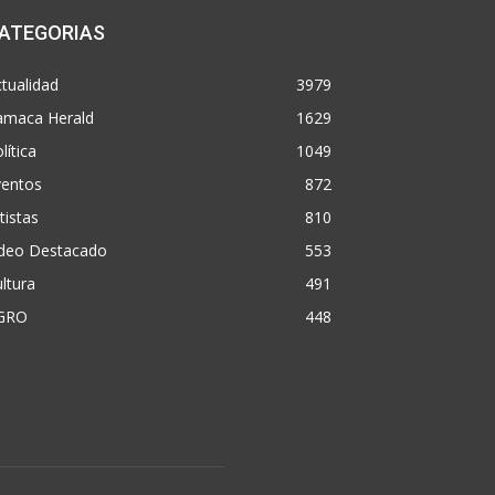
ATEGORIAS
tualidad
3979
amaca Herald
1629
lítica
1049
ventos
872
tistas
810
ideo Destacado
553
ltura
491
GRO
448