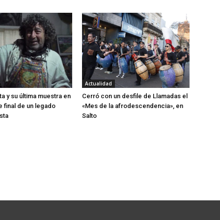
h
a
a
r
r
i
b
Actualidad
a
ta y su última muestra en
Cerró con un desfile de Llamadas el
je final de un legado
«Mes de la afrodescendencia», en
/
sta
Salto
a
b
a
j
o
p
a
r