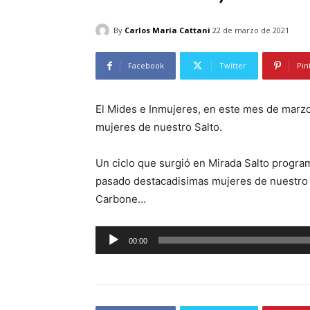
By
Carlos María Cattani
22 de marzo de 2021
Facebook
Twitter
Pin
El Mides e Inmujeres, en este mes de marzo
mujeres de nuestro Salto.
Un ciclo que surgió en Mirada Salto progra
pasado destacadisimas mujeres de nuestro d
Carbone…
R
00:00
e
p
r
o