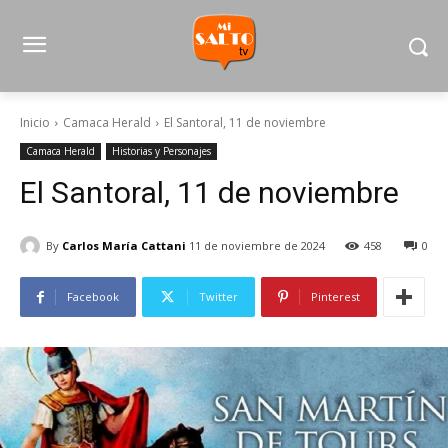
Inicio
Camaca Herald
El Santoral, 11 de noviembre
Camaca Herald
Historias y Personajes
El Santoral, 11 de noviembre
By
Carlos María Cattani
11 de noviembre de 2024
458
0
Facebook
Twitter
Pinterest