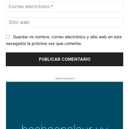
Co
ele
Sit
we
Guardar mi nombre, correo electrónico y sitio web en este
navegador la próxima vez que comente.
- Advertisment -