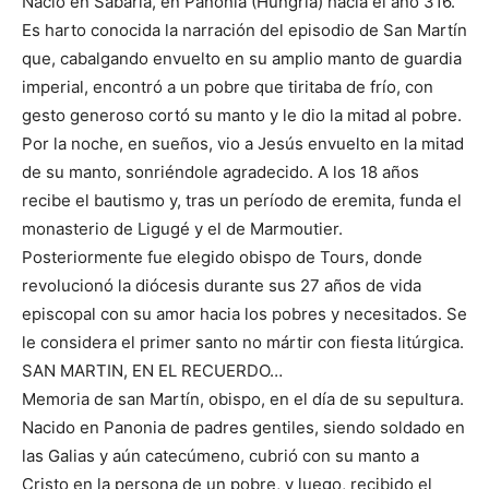
Nació en Sabaria, en Panonia (Hungría) hacia el año 316.
Es harto conocida la narración del episodio de San Martín
que, cabalgando envuelto en su amplio manto de guardia
imperial, encontró a un pobre que tiritaba de frío, con
gesto generoso cortó su manto y le dio la mitad al pobre.
Por la noche, en sueños, vio a Jesús envuelto en la mitad
de su manto, sonriéndole agradecido. A los 18 años
recibe el bautismo y, tras un período de eremita, funda el
monasterio de Ligugé y el de Marmoutier.
Posteriormente fue elegido obispo de Tours, donde
revolucionó la diócesis durante sus 27 años de vida
episcopal con su amor hacia los pobres y necesitados. Se
le considera el primer santo no mártir con fiesta litúrgica.
SAN MARTIN, EN EL RECUERDO…
Memoria de san Martín, obispo, en el día de su sepultura.
Nacido en Panonia de padres gentiles, siendo soldado en
las Galias y aún catecúmeno, cubrió con su manto a
Cristo en la persona de un pobre, y luego, recibido el