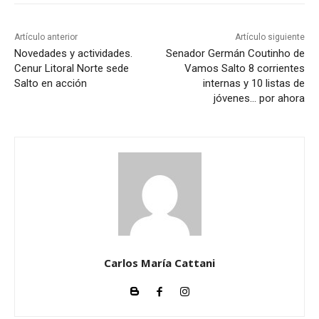
o
r
Artículo anterior
Artículo siguiente
d
Novedades y actividades.
Senador Germán Coutinho de
Cenur Litoral Norte sede
Vamos Salto 8 corrientes
e
Salto en acción
internas y 10 listas de
a
jóvenes… por ahora
u
d
i
o
Carlos María Cattani