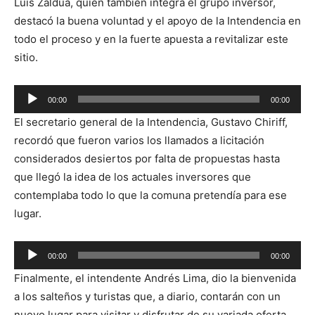
Luis Zaldúa, quien también integra el grupo inversor,
destacó la buena voluntad y el apoyo de la Intendencia en
todo el proceso y en la fuerte apuesta a revitalizar este
sitio.
R
00:00
00:00
e
El secretario general de la Intendencia, Gustavo Chiriff,
p
recordó que fueron varios los llamados a licitación
r
considerados desiertos por falta de propuestas hasta
o
que llegó la idea de los actuales inversores que
d
contemplaba todo lo que la comuna pretendía para ese
u
lugar.
c
t
R
o
00:00
00:00
e
r
Finalmente, el intendente Andrés Lima, dio la bienvenida
p
d
a los salteños y turistas que, a diario, contarán con un
r
e
nuevo lugar para visitar y disfrutar de su variada oferta