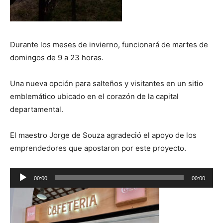
Durante los meses de invierno, funcionará de martes de
domingos de 9 a 23 horas.
Una nueva opción para salteños y visitantes en un sitio
emblemático ubicado en el corazón de la capital
departamental.
El maestro Jorge de Souza agradeció el apoyo de los
emprendedores que apostaron por este proyecto.
R
00:00
00:00
e
p
r