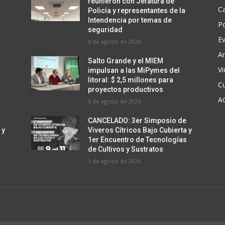
reunieron con Jefatura de
C
Policía y representantes de la
Intendencia por temas de
Po
seguridad
E
6 de agosto de 2026
Ar
Salto Grande y el MIEM
V
impulsan a las MiPymes del
litoral: $ 2,5 millones para
Cu
proyectos productivos
A
5 de agosto de 2026
CANCELADO: 3er Simposio de
 y
Viveros Cítricos Bajo Cubierta y
s
1er Encuentro de Tecnologías
de Cultivos y Sustratos
5 de agosto de 2026