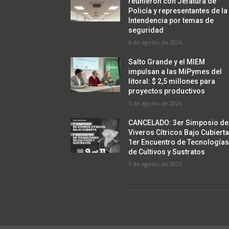
reunieron con Jefatura de
Policía y representantes de la
Intendencia por temas de
seguridad
6 de agosto de 2026
Salto Grande y el MIEM
impulsan a las MiPymes del
litoral: $ 2,5 millones para
proyectos productivos
5 de agosto de 2026
CANCELADO: 3er Simposio de
Viveros Cítricos Bajo Cubierta
1er Encuentro de Tecnología
de Cultivos y Sustratos
5 de agosto de 2026