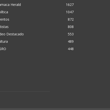
amaca Herald
1627
lítica
1047
ventos
872
tistas
808
ideo Destacado
553
ltura
489
GRO
448