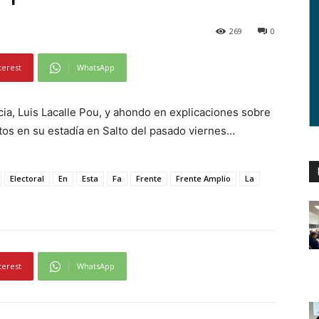
269
0
terest
WhatsApp
cia, Luis Lacalle Pou, y ahondo en explicaciones sobre
ntos en su estadía en Salto del pasado viernes…
Electoral
En
Esta
Fa
Frente
Frente Amplio
La
terest
WhatsApp