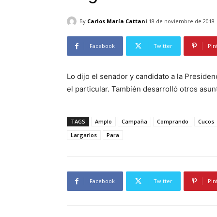
By
Carlos María Cattani
18 de noviembre de 2018
Facebook
Twitter
Pin
Lo dijo el senador y candidato a la Presiden
el particular. También desarrolló otros asu
TAGS
Amplo
Campaña
Comprando
Cucos
Largarlos
Para
Facebook
Twitter
Pin