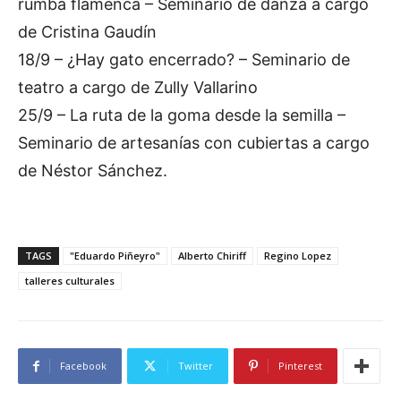
o
rumba flamenca – Seminario de danza a cargo
c
de Cristina Gaudín
t
18/9 – ¿Hay gato encerrado? – Seminario de
o
r
teatro a cargo de Zully Vallarino
d
25/9 – La ruta de la goma desde la semilla –
e
Seminario de artesanías con cubiertas a cargo
a
de Néstor Sánchez.
u
d
i
o
TAGS
"Eduardo Piñeyro"
Alberto Chiriff
Regino Lopez
talleres culturales
Facebook
Twitter
Pinterest