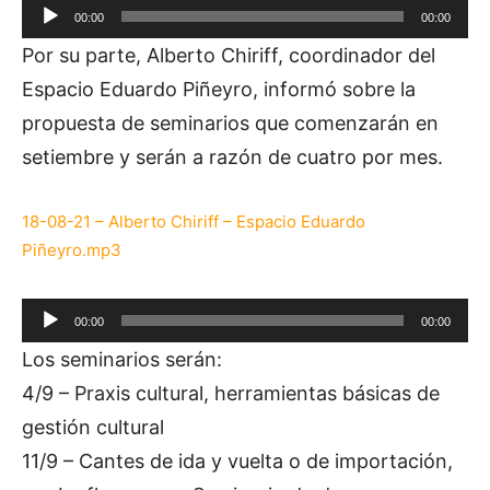
R
00:00
00:00
e
Por su parte, Alberto Chiriff, coordinador del
p
Espacio Eduardo Piñeyro, informó sobre la
r
o
propuesta de seminarios que comenzarán en
d
setiembre y serán a razón de cuatro por mes.
u
c
18-08-21 – Alberto Chiriff – Espacio Eduardo
t
Piñeyro.mp3
o
r
R
d
00:00
00:00
e
e
Los seminarios serán:
p
a
4/9 – Praxis cultural, herramientas básicas de
r
u
o
gestión cultural
d
d
11/9 – Cantes de ida y vuelta o de importación,
i
u