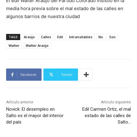
El edil Walter Araujo del Partido Colorado insistió en la
media hora previa sobre el mal estado de las calles en
algunos barrios de nuestra ciudad
TAGS
Araújo
Calles
Edil
Intransitables
No
Son
Walter
Walter Araújo
Facebook
Twitter
Artículo anterior
Artículo siguiente
Novick: El desempleo en
Edil Carmen Ortiz, el mal
Salto es el mayor del interior
estado de las calles de
del país
Salto…