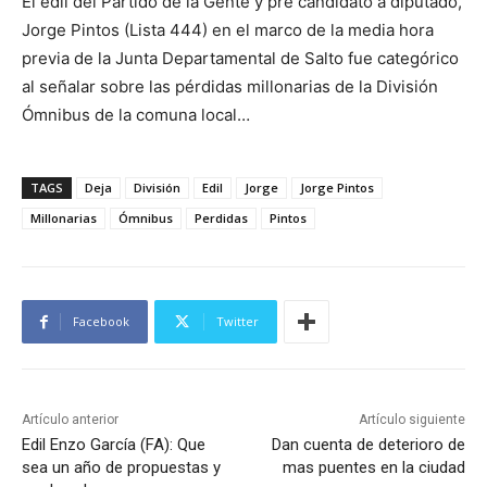
El edil del Partido de la Gente y pre candidato a diputado,
Jorge Pintos (Lista 444) en el marco de la media hora
previa de la Junta Departamental de Salto fue categórico
al señalar sobre las pérdidas millonarias de la División
Ómnibus de la comuna local…
TAGS
Deja
División
Edil
Jorge
Jorge Pintos
Millonarias
Ómnibus
Perdidas
Pintos
Facebook
Twitter
Artículo anterior
Artículo siguiente
Edil Enzo García (FA): Que
Dan cuenta de deterioro de
sea un año de propuestas y
mas puentes en la ciudad