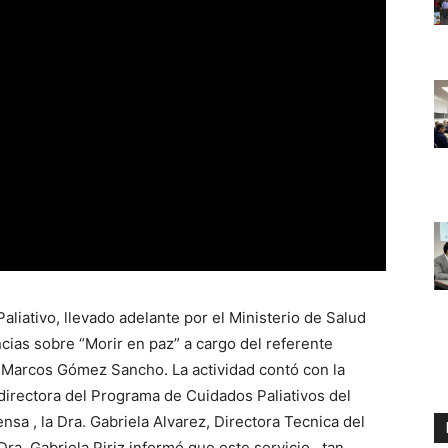
liativo, llevado adelante por el Ministerio de Salud
ncias sobre “Morir en paz” a cargo del referente
r. Marcos Gómez Sancho. La actividad contó con la
 directora del Programa de Cuidados Paliativos del
nsa , la Dra. Gabriela Alvarez, Directora Tecnica del
ra. Gabriela Piriz informó que este servicio , tan