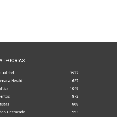
ATEGORIAS
tualidad
3977
amaca Herald
1627
lítica
1049
ventos
872
tistas
808
ideo Destacado
553