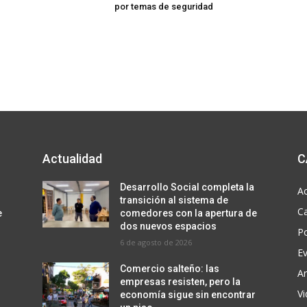
por temas de seguridad
Actualidad
C
Desarrollo Social completa la
Ac
transición al sistema de
C
e
comedores con la apertura de
dos nuevos espacios
Po
6 de agosto de 2026
E
Comercio salteño: las
Ar
empresas resisten, pero la
V
r
economía sigue sin encontrar