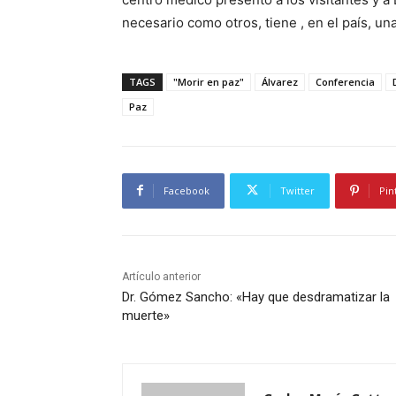
necesario como otros, tiene , en el país, u
TAGS
"Morir en paz"
Álvarez
Conferencia
Paz
Facebook
Twitter
Pin
Artículo anterior
Dr. Gómez Sancho: «Hay que desdramatizar la
muerte»