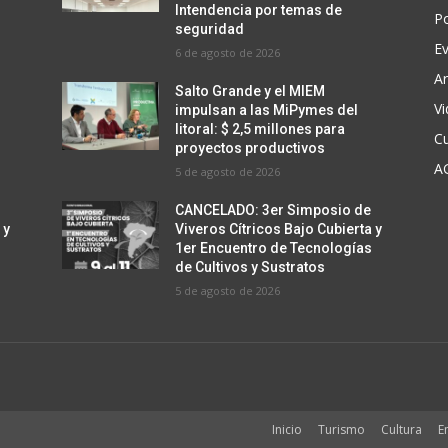
Intendencia por temas de
Po
seguridad
E
6 de agosto de 2026
Ar
Salto Grande y el MIEM
V
impulsan a las MiPymes del
litoral: $ 2,5 millones para
Cu
proyectos productivos
A
5 de agosto de 2026
CANCELADO: 3er Simposio de
 y
Viveros Cítricos Bajo Cubierta y
s
1er Encuentro de Tecnologías
de Cultivos y Sustratos
5 de agosto de 2026
Inicio
Turismo
Cultura
E