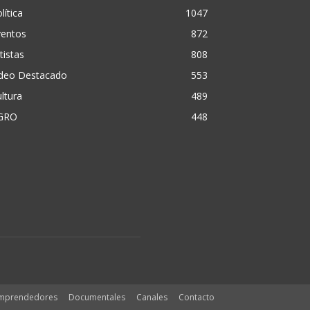
lítica
1047
ventos
872
tistas
808
ideo Destacado
553
ltura
489
GRO
448
mprendedores
Documentales
Canales
Contacto