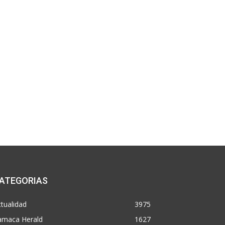
ATEGORIAS
tualidad
3975
amaca Herald
1627