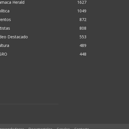
amaca Herald
1627
lítica
1049
ventos
872
tistas
808
ideo Destacado
553
ltura
489
GRO
448