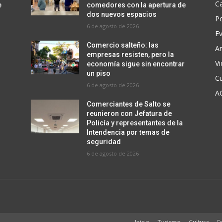
C
e
comedores con la apertura de
dos nuevos espacios
Po
6 de agosto de 2026
E
Comercio salteño: las
Ar
empresas resisten, pero la
V
r
economía sigue sin encontrar
un piso
Cu
6 de agosto de 2026
A
Comerciantes de Salto se
reunieron con Jefatura de
Policía y representantes de la
Intendencia por temas de
seguridad
6 de agosto de 2026