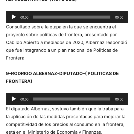
o
r
R
d
00:00
00:00
e
e
Consultado sobre la etapa en la que se encuentra el
p
a
proyecto sobre políticas de frontera, presentado por
r
u
Cabildo Abierto a mediados de 2020, Albernaz respondió
o
d
que fue integrando a un plan nacional de Politicas de
d
i
Frontera .
u
o
c
9-RODRIGO ALBERNAZ-DIPUTADO-( POLITICAS DE
t
FRONTERA)
o
r
R
d
00:00
00:00
e
e
El diputado Albernaz, sostuvo también que la traba para
p
a
la aplicación de las medidas presentadas para mejorar la
r
u
competitividad de los precios al consumo en la frontera,
o
d
está en el Ministerio de Economía y Finanzas.