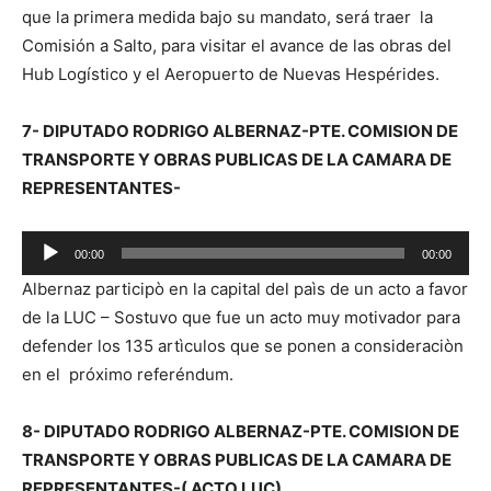
que la primera medida bajo su mandato, será traer la
Comisión a Salto, para visitar el avance de las obras del
Hub Logístico y el Aeropuerto de Nuevas Hespérides.
7- DIPUTADO RODRIGO ALBERNAZ-PTE. COMISION DE
TRANSPORTE Y OBRAS PUBLICAS DE LA CAMARA DE
REPRESENTANTES-
R
00:00
00:00
e
Albernaz participò en la capital del paìs de un acto a favor
p
de la LUC – Sostuvo que fue un acto muy motivador para
r
defender los 135 artìculos que se ponen a consideraciòn
o
en el próximo referéndum.
d
u
8- DIPUTADO RODRIGO ALBERNAZ-PTE. COMISION DE
c
TRANSPORTE Y OBRAS PUBLICAS DE LA CAMARA DE
t
REPRESENTANTES-( ACTO LUC)