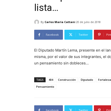
lista…
By
Carlos María Cattani
20 de julio de 2018
Facebook
Twitter
Pin
El Diputado Martín Lema, presente en el lanz
misma, por el valor de sus integrantes, el 
un pensamiento sin dobleces…
TAGS
404
Construcción
Diputado
Fortaleza
Pensamiento
Facebook
Twitter
Pin