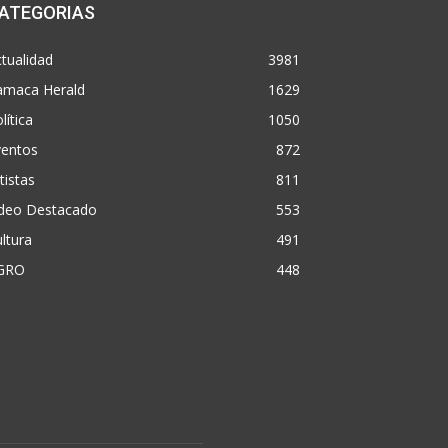
ATEGORIAS
tualidad
3981
amaca Herald
1629
lítica
1050
ventos
872
tistas
811
ideo Destacado
553
ltura
491
GRO
448