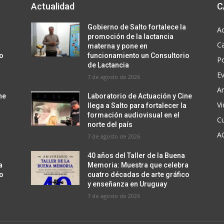
Actualidad
C
a
Gobierno de Salto fortalece la
Ac
promoción de la lactancia
C
materna y pone en
io
funcionamiento un Consultorio
Po
de Lactancia
E
7 de agosto de 2026
Ar
ne
Laboratorio de Actuación y Cine
V
a
llega a Salto para fortalecer la
formación audiovisual en el
Cu
norte del país
A
7 de agosto de 2026
40 años del Taller de la Buena
a
Memoria: Muestra que celebra
co
cuatro décadas de arte gráfico
y enseñanza en Uruguay
7 de agosto de 2026