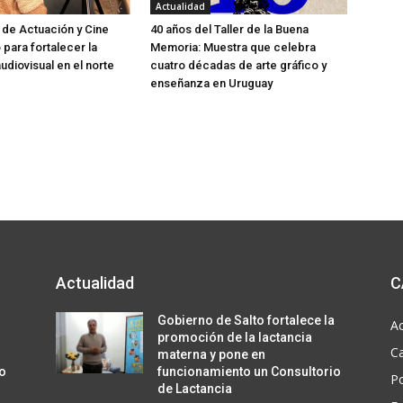
Actualidad
 de Actuación y Cine
40 años del Taller de la Buena
o para fortalecer la
Memoria: Muestra que celebra
udiovisual en el norte
cuatro décadas de arte gráfico y
enseñanza en Uruguay
Actualidad
C
a
Gobierno de Salto fortalece la
Ac
promoción de la lactancia
C
materna y pone en
io
funcionamiento un Consultorio
Po
de Lactancia