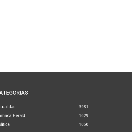
ATEGORIAS
tualidad
3981
amaca Herald
1629
lítica
1050