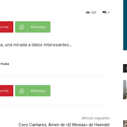
300
0
terest
WhatsApp
ca, una mirada a datos interesantes…
Visita
terest
WhatsApp
Artículo siguiente
Coro Cantares, Amen de «El Mesias» de Haendel