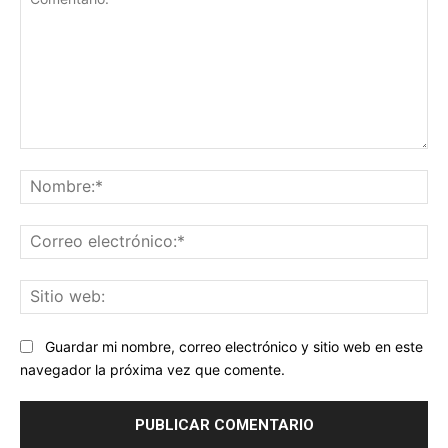
Comentario:
No
Co
ele
Sit
we
Guardar mi nombre, correo electrónico y sitio web en este
navegador la próxima vez que comente.