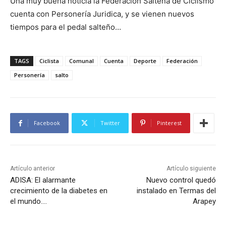
Una muy buena noticia la Federación Salteña de Ciclismo
cuenta con Personería Juridica, y se vienen nuevos
tiempos para el pedal salteño…
TAGS
Ciclista
Comunal
Cuenta
Deporte
Federación
Personería
salto
Facebook
Twitter
Pinterest
Artículo anterior
Artículo siguiente
ADISA: El alarmante
Nuevo control quedó
crecimiento de la diabetes en
instalado en Termas del
el mundo….
Arapey