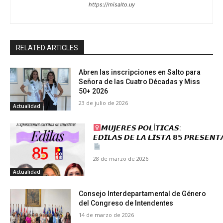
https://misalto.uy
RELATED ARTICLES
Abren las inscripciones en Salto para
Señora de las Cuatro Décadas y Miss
50+ 2026
23 de julio de 2026
Actualidad
𝙈𝙐𝙅𝙀𝙍𝙀𝙎 𝙋𝙊𝙇Í𝙏𝙄𝘾𝘼𝙎:
𝙀𝘿𝙄𝙇𝘼𝙎 𝘿𝙀 𝙇𝘼 𝙇𝙄𝙎𝙏𝘼 𝟴𝟱 𝙋𝙍𝙀𝙎𝙀𝙉
28 de marzo de 2026
Actualidad
Consejo Interdepartamental de Género
del Congreso de Intendentes
14 de marzo de 2026