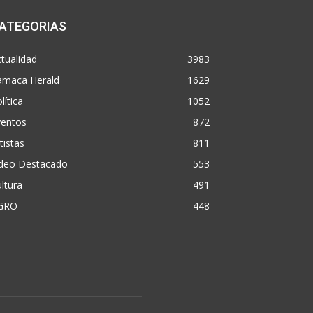
ATEGORIAS
tualidad
3983
amaca Herald
1629
lítica
1052
ventos
872
tistas
811
ideo Destacado
553
ltura
491
GRO
448