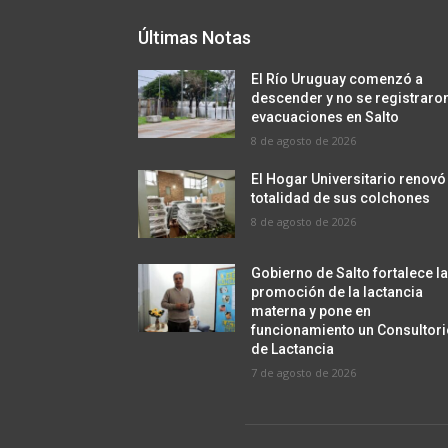
Últimas Notas
El Río Uruguay comenzó a
descender y no se registraro
evacuaciones en Salto
8 de agosto de 2026
El Hogar Universitario renovó
totalidad de sus colchones
8 de agosto de 2026
Gobierno de Salto fortalece l
promoción de la lactancia
materna y pone en
funcionamiento un Consultor
de Lactancia
7 de agosto de 2026