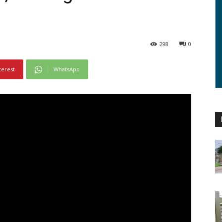
298
0
terest
WhatsApp