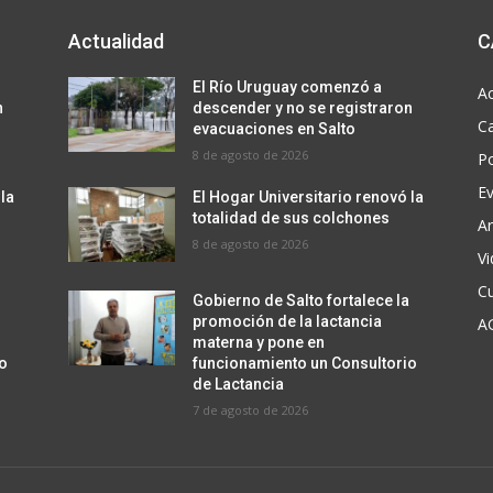
Actualidad
C
El Río Uruguay comenzó a
Ac
n
descender y no se registraron
C
evacuaciones en Salto
8 de agosto de 2026
Po
E
 la
El Hogar Universitario renovó la
totalidad de sus colchones
Ar
8 de agosto de 2026
V
Cu
a
Gobierno de Salto fortalece la
promoción de la lactancia
A
materna y pone en
io
funcionamiento un Consultorio
de Lactancia
7 de agosto de 2026