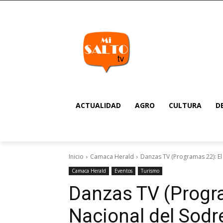
ACTUALIDAD
AGRO
CULTURA
D
Inicio
Camaca Herald
Danzas TV (Programas 22): El 
Camaca Herald
Eventos
Turismo
Danzas TV (Progra
Nacional del Sodre