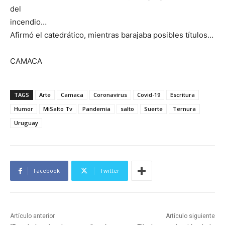
del
incendio…
Afirmó el catedrático, mientras barajaba posibles títulos…
CAMACA
TAGS
Arte
Camaca
Coronavirus
Covid-19
Escritura
Humor
MiSalto Tv
Pandemia
salto
Suerte
Ternura
Uruguay
Facebook
Twitter
Artículo anterior
Artículo siguiente