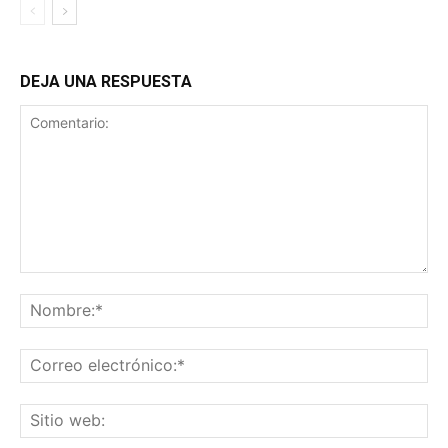
DEJA UNA RESPUESTA
Comentario:
No
Co
ele
Sit
we