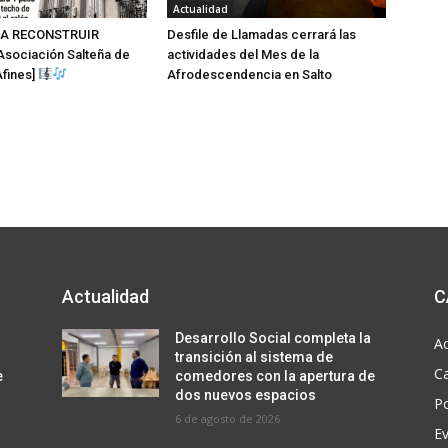
Actualidad
A RECONSTRUIR
Desfile de Llamadas cerrará las
sociación Salteña de
actividades del Mes de la
fines]
Afrodescendencia en Salto
Actualidad
C
Desarrollo Social completa la
Ac
transición al sistema de
C
e
comedores con la apertura de
dos nuevos espacios
Po
6 de agosto de 2026
E