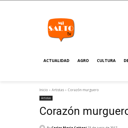
ACTUALIDAD
AGRO
CULTURA
D
Inicio
Artistas
Corazón murguero
Artistas
Corazón murguer
By
Carlos María Cattani
23 de junio de 2017