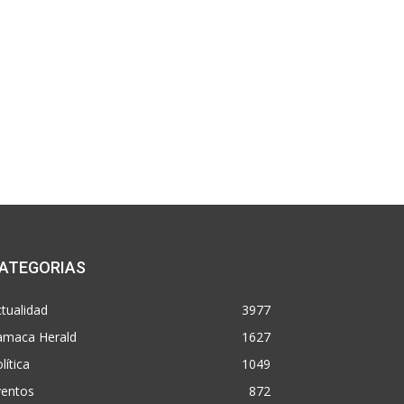
ATEGORIAS
tualidad
3977
amaca Herald
1627
lítica
1049
ventos
872