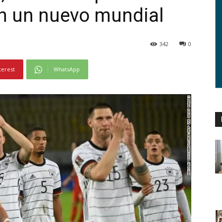
en un nuevo mundial
342
0
terest
WhatsApp