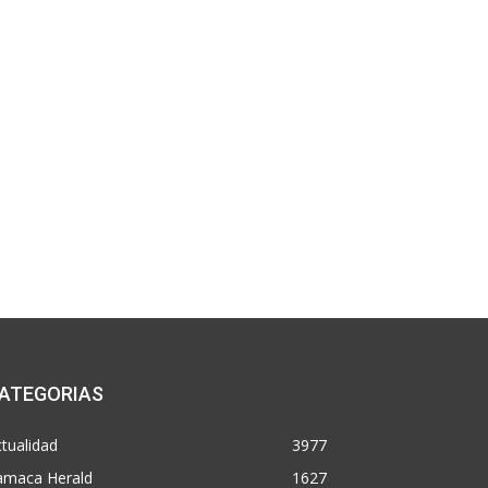
ATEGORIAS
tualidad
3977
amaca Herald
1627