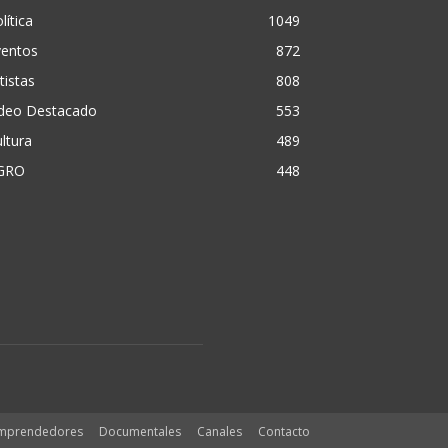
lítica
1049
ventos
872
tistas
808
ideo Destacado
553
ltura
489
GRO
448
mprendedores
Documentales
Canales
Contacto