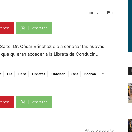
325
0
terest
WhatsApp
e Salto, Dr. César Sánchez dio a conocer las nuevas
s que quieran acceder a la Libreta de Conducir…
e
Día
Hora
Libretas
Obtener
Para
Podrán
Y
terest
WhatsApp
Artículo siguiente