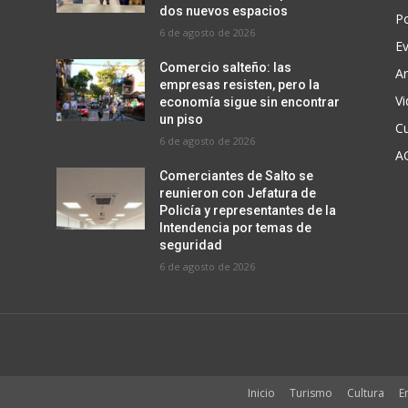
dos nuevos espacios
Po
6 de agosto de 2026
E
Comercio salteño: las
Ar
empresas resisten, pero la
V
r
economía sigue sin encontrar
un piso
Cu
6 de agosto de 2026
A
Comerciantes de Salto se
reunieron con Jefatura de
Policía y representantes de la
Intendencia por temas de
seguridad
6 de agosto de 2026
Inicio
Turismo
Cultura
E