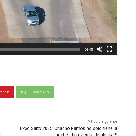
i
n
u
i
r
e
l
01:05
v
o
l
u
m
terest
WhatsApp
e
n
.
Artículo siguiente
Expo Salto 2025: Chacho Ramos no solo tiene la
a
noche… la revienta, de alegría!!!