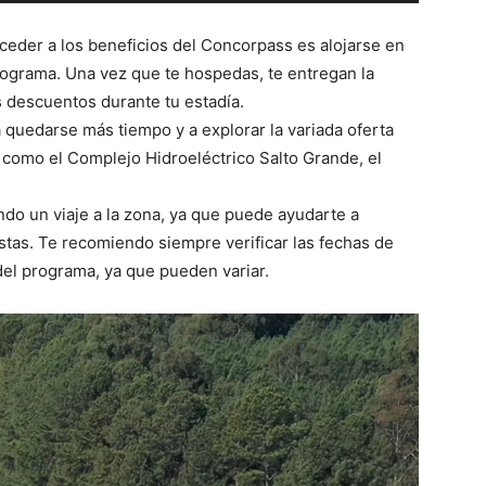
t
i
cceder a los beneficios del Concorpass es alojarse en
l
rograma. Una vez que te hospedas, te entregan la
i
los descuentos durante tu estadía.
z
 a quedarse más tiempo y a explorar la variada oferta
a
 como el Complejo Hidroeléctrico Salto Grande, el
l
a
ndo un viaje a la zona, ya que puede ayudarte a
s
stas. Te recomiendo siempre verificar las fechas de
t
del programa, ya que pueden variar.
e
c
l
a
s
d
e
f