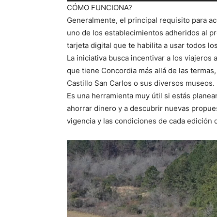
e
CÓMO FUNCIONA?
p
Generalmente, el principal requisito para a
r
uno de los establecimientos adheridos al p
o
tarjeta digital que te habilita a usar todos 
d
La iniciativa busca incentivar a los viajeros
u
que tiene Concordia más allá de las termas,
c
Castillo San Carlos o sus diversos museos.
t
Es una herramienta muy útil si estás planea
o
ahorrar dinero y a descubrir nuevas propue
r
vigencia y las condiciones de cada edición 
d
e
R
a
e
u
p
d
r
i
o
o
d