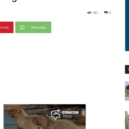
341
0
terest
WhatsApp