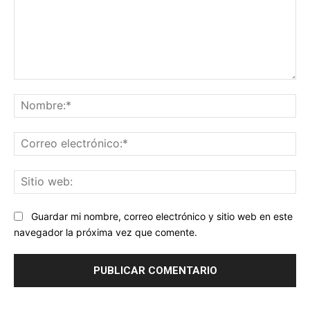
Comentario:
No
Co
ele
Sit
we
Guardar mi nombre, correo electrónico y sitio web en este
navegador la próxima vez que comente.